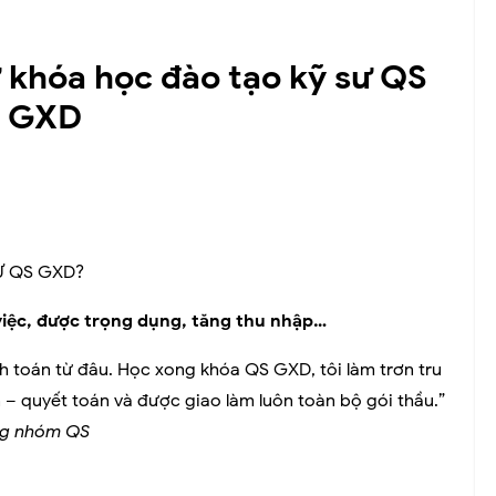
 khóa học đào tạo kỹ sư QS
i GXD
Ư QS GXD?
việc, được trọng dụng, tăng thu nhập…
nh toán từ đâu. Học xong khóa QS GXD, tôi làm trơn tru
 – quyết toán và được giao làm luôn toàn bộ gói thầu.”
ởng nhóm QS