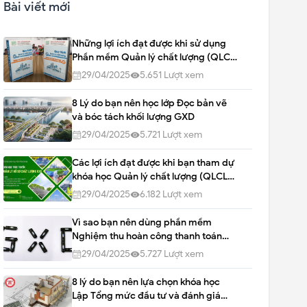
Bài viết mới
Những lợi ích đạt được khi sử dụng
Phần mềm Quản lý chất lượng (QLCL
GXD)
29/04/2025
5.651
Lượt xem
8 Lý do bạn nên học lớp Đọc bản vẽ
và bóc tách khối lượng GXD
29/04/2025
5.721
Lượt xem
Các lợi ích đạt được khi bạn tham dự
khóa học Quản lý chất lượng (QLCL)
tại Giá Xây Dựng
29/04/2025
6.182
Lượt xem
Vì sao bạn nên dùng phần mềm
Nghiệm thu hoàn công thanh toán
quyết toán ?
29/04/2025
5.727
Lượt xem
8 lý do bạn nên lựa chọn khóa học
Lập Tổng mức đầu tư và đánh giá