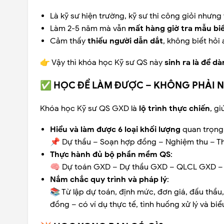
Là kỹ sư hiện trường, kỹ sư thi công giỏi nhưng
Làm 2-5 năm mà vẫn
mất hàng giờ tra mẫu biể
Cảm thấy
thiếu người dẫn dắt
, không biết hỏi
👉 Vậy thì khóa học Kỹ sư QS này
sinh ra là để d
✅ HỌC ĐỂ LÀM ĐƯỢC – KHÔNG PHẢI N
Khóa học Kỹ sư QS GXD là
lộ trình thực chiến
, gi
Hiểu và làm được 6 loại khối lượng
quan trọng
📌 Dự thầu – Soạn hợp đồng – Nghiệm thu – Tha
Thực hành đủ bộ phần mềm QS
:
🧠 Dự toán GXD – Dự thầu GXD – QLCL GXD – Q
Nắm chắc quy trình và pháp lý
:
📚 Từ lập dự toán, định mức, đơn giá, đấu thầ
đồng – có ví dụ thực tế, tình huống xử lý và bi