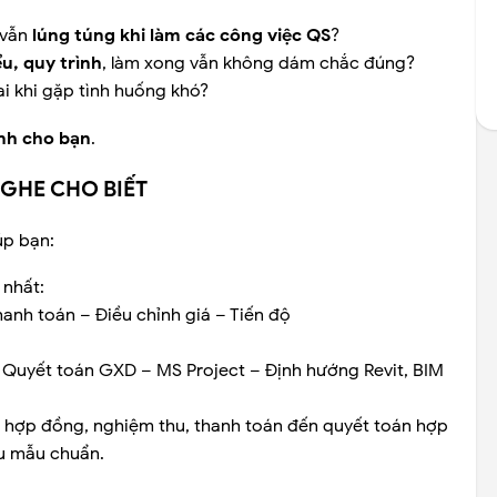
 vẫn
lúng túng khi làm các công việc QS
?
u, quy trình
, làm xong vẫn không dám chắc đúng?
 ai khi gặp tình huống khó?
ành cho bạn
.
GHE CHO BIẾT
úp bạn:
 nhất:
nh toán – Điều chỉnh giá – Tiến độ
uyết toán GXD – MS Project – Định hướng Revit, BIM
u, hợp đồng, nghiệm thu, thanh toán đến quyết toán hợp
ểu mẫu chuẩn.