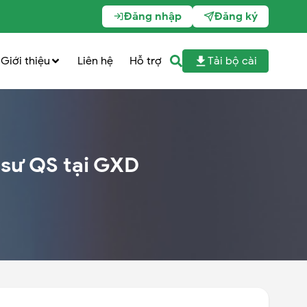
Đăng nhập
Đăng ký
Giới thiệu
Liên hệ
Hỗ trợ
Tải bộ cài
 sư QS tại GXD