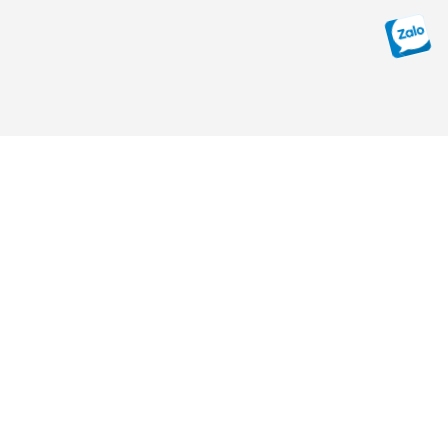
CỘNG ĐỒNG GXD ZALO
Quản lý dự án và Pháp luật xây dựng GXD