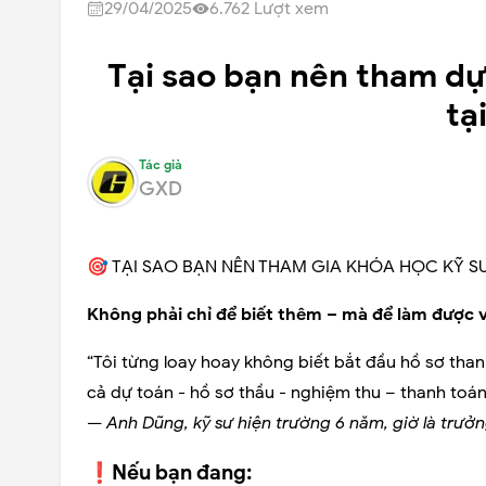
29/04/2025
6.762
Lượt xem
Tại sao bạn nên tham dự
tạ
Tác giả
GXD
🎯 TẠI SAO BẠN NÊN THAM GIA KHÓA HỌC KỸ S
Không phải chỉ để biết thêm – mà để làm được 
“Tôi từng loay hoay không biết bắt đầu hồ sơ tha
cả dự toán - hồ sơ thầu - nghiệm thu – thanh toán
—
Anh Dũng, kỹ sư hiện trường 6 năm, giờ là trư
❗Nếu bạn đang: