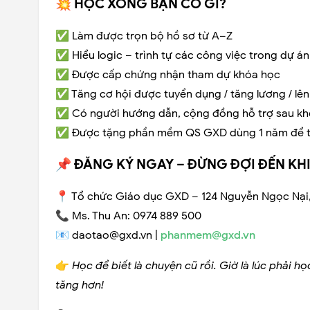
💥 HỌC XONG BẠN CÓ GÌ?
✅ Làm được trọn bộ hồ sơ từ A–Z
✅ Hiểu logic – trình tự các công việc trong dự án
✅ Được cấp chứng nhận tham dự khóa học
✅ Tăng cơ hội được tuyển dụng / tăng lương / lên v
✅ Có người hướng dẫn, cộng đồng hỗ trợ sau kh
✅ Được tặng phần mềm QS GXD dùng 1 năm để th
📌 ĐĂNG KÝ NGAY – ĐỪNG ĐỢI ĐẾN KHI
📍 Tổ chức Giáo dục GXD – 124 Nguyễn Ngọc Nại,
📞 Ms. Thu An: 0974 889 500
📧 daotao@gxd.vn |
phanmem@gxd.vn
👉
Học để biết là chuyện cũ rồi. Giờ là lúc phải họ
tăng hơn!