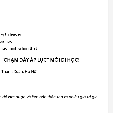
ị trí leader
óa học
ực hành & làm thật
 “CHẠM ĐÁY ÁP LỰC” MỚI ĐI HỌC!
 Thanh Xuân, Hà Nội
c để làm được và làm bản thân tạo ra nhiều giá trị gia