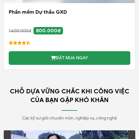
Phần mềm Dự thầu GXD
800.000đ
1.600.000đ
ĐẶT MUA NGAY
CHỖ DỰA VỮNG CHẮC KHI CÔNG VIỆC
CỦA BẠN GẶP KHÓ KHĂN
Các kỹ sư giỏi chuyên môn, nghiệp vụ, công nghệ