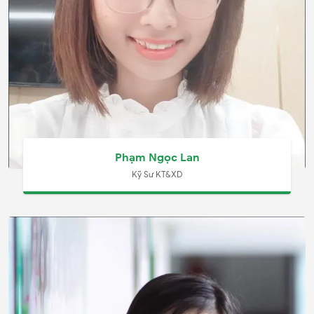
Phạm Ngọc Lan
Kỹ Sư KT&XD