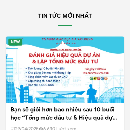
TIN TỨC MỚI NHẤT
NEW
Các lợi ích đạt được khi bạn tham dự
khóa học Quản lý chất lượng (QLCL) tại
Giá Xây Dựng
29/04/2025
6.197
Lượt xem