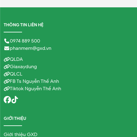
THÔNG TIN LIÊN HỆ
0974 889 500
phanmem@gxd.vn
QLDA
Giaxaydung
QLCL
FB Ts Nguyễn Thế Anh
Tiktok Nguyễn Thế Anh
GIỚI THIỆU
Giới thiệu GXD