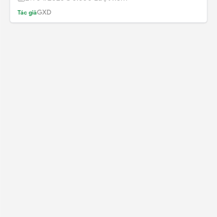
GXD
Tác giả