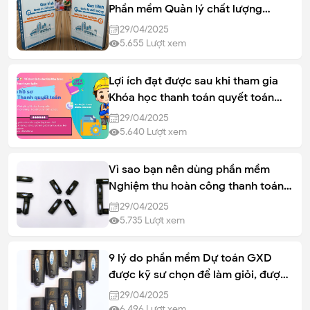
Phần mềm Quản lý chất lượng
(QLCL GXD)
29/04/2025
5.655
Lượt xem
Lợi ích đạt được sau khi tham gia
Khóa học thanh toán quyết toán
GXD
29/04/2025
5.640
Lượt xem
Vì sao bạn nên dùng phần mềm
Nghiệm thu hoàn công thanh toán
quyết toán ?
29/04/2025
5.735
Lượt xem
9 lý do phần mềm Dự toán GXD
được kỹ sư chọn để làm giỏi, được
trọng dụng
29/04/2025
6.496
Lượt xem