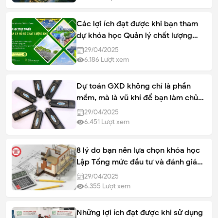
Các lợi ích đạt được khi bạn tham
dự khóa học Quản lý chất lượng
(QLCL) tại Giá Xây Dựng
29/04/2025
6.186
Lượt xem
Dự toán GXD không chỉ là phần
mềm, mà là vũ khí để bạn làm chủ
công việc
29/04/2025
6.451
Lượt xem
8 lý do bạn nên lựa chọn khóa học
Lập Tổng mức đầu tư và đánh giá
hiệu quả dự án xây Dựng tại GXD
29/04/2025
6.355
Lượt xem
Những lợi ích đạt được khi sử dụng