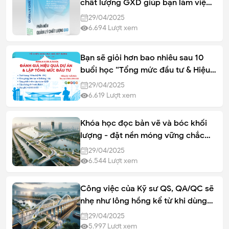
chất lượng GXD giúp bạn làm việc
hiệu quả trên công trường xây
29/04/2025
dựng
6.694
Lượt xem
Bạn sẽ giỏi hơn bao nhiêu sau 10
buổi học “Tổng mức đầu tư & Hiệu
quả dự án” GXD?
29/04/2025
6.619
Lượt xem
Khóa học đọc bản vẽ và bóc khối
lượng - đặt nền móng vững chắc
cho nghề dự toán
29/04/2025
6.544
Lượt xem
Công việc của Kỹ sư QS, QA/QC sẽ
nhẹ như lông hồng kể từ khi dùng
phần mềm QLCL GXD
29/04/2025
5.997
Lượt xem