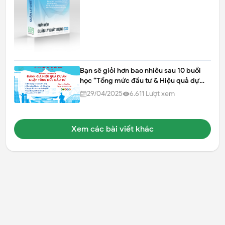
Bạn sẽ giỏi hơn bao nhiêu sau 10 buổi
học “Tổng mức đầu tư & Hiệu quả dự
án” GXD?
29/04/2025
6.611
Lượt xem
Xem các bài viết khác