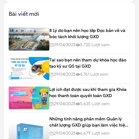
Bài viết mới
8 Lý do bạn nên học lớp Đọc bản vẽ và
bóc tách khối lượng GXD
29/04/2025
5.720
Lượt xem
Tại sao bạn nên tham dự khóa học đào
tạo kỹ sư QS tại GXD
29/04/2025
6.761
Lượt xem
Lợi ích đạt được sau khi tham gia Khóa
học thanh toán quyết toán GXD
29/04/2025
5.635
Lượt xem
Những tính năng phần mềm Quản lý
chất lượng GXD giúp bạn làm việc hiệu
quả trên công trường xây dựng
29/04/2025
6.679
Lượt xem