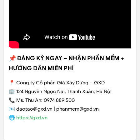
📌 ĐĂNG KÝ NGAY – NHẬN PHẦN MỀM +
HƯỚNG DẪN MIỄN PHÍ
📍 Công ty Cổ phần Giá Xây Dựng – GXD
🏢 124 Nguyễn Ngọc Nại, Thanh Xuân, Hà Nội
📞 Ms. Thu An: 0974 889 500
📧 daotao@gxd.vn | phanmem@gxd.vn
🌐
https://gxd.vn