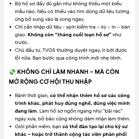
Bộ hồ sơ đầy đủ gần như không thiếu một biểu
mẫu nào. Nếu có thiếu vào tìm dòng dữ liệu tương
ứng bổ sung vào là xong ngay.
Chỉ cần nhập dữ liệu - spin kiểm tra – ký – in – bàn
giao.
Không còn “tháng cuối loạn hồ sơ”
như
trước.
Chủ đầu tư, TVGS thường duyệt ngay, ít bới được
lỗi nữa. Bạn bước qua công trình mới nhẹ tênh.
💸 KHÔNG CHỈ LÀM NHANH – MÀ CÒN
MỞ RỘNG CƠ HỘI THU NHẬP
Rảnh thời gian,
có thể nhận thêm hồ sơ các công
trình khác, phát huy đúng nghề, đúng việc mình
đang làm
. Làm hồ sơ ngổn ngang như “bãi rác”
ngày xưa, bố bảo cũng không dám nhận làm thêm.
Giỏi phần mềm, bạn
có thể đào tạo lại cho kỹ sư
khác – hoặc trở thành cộng tác viên phân phối