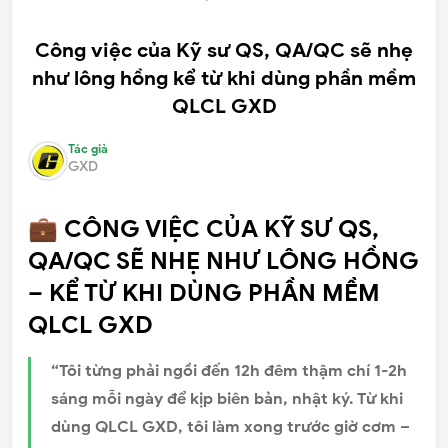
Công việc của Kỹ sư QS, QA/QC sẽ nhẹ
như lông hồng kể từ khi dùng phần mềm
QLCL GXD
Tác giả
GXD
💼 CÔNG VIỆC CỦA KỸ SƯ QS,
QA/QC SẼ NHẸ NHƯ LÔNG HỒNG
– KỂ TỪ KHI DÙNG PHẦN MỀM
QLCL GXD
“Tôi từng phải ngồi đến 12h đêm thậm chí 1-2h
sáng mỗi ngày để kịp biên bản, nhật ký. Từ khi
dùng QLCL GXD, tôi làm xong trước giờ cơm –