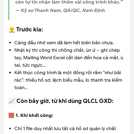
còn tự tin nhận làm thêm vài công trình khác.”
—
Kỹ sư Thanh Nam, QA/QC, Nam Định
👷‍♂️ Trước kia:
Căng đầu nhớ xem đã làm hết biên bản chưa.
Nhật ký thi công thì chồng chất, ùn ứ – ghi chép
tay, Mailing Word Excel cắt dán đến hoa cả mắt, ù
tai, tức ngực...
Kết thúc công trình là một đống rối rắm “như bãi
rác”: thiếu hồ sơ, lệch biểu mẫu, lo thanh tra kiểm
toán…
📈 Còn bây giờ, từ khi dùng QLCL GXD:
🧱 1. Khi khởi công:
Chỉ 1 file duy nhất lưu tất cả hồ sơ quản lý chất