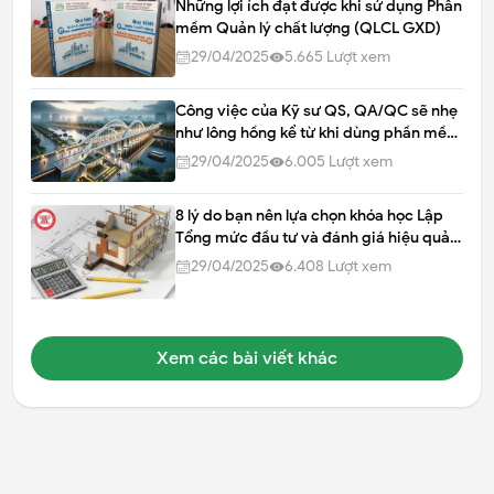
Những lợi ích đạt được khi sử dụng Phần
mềm Quản lý chất lượng (QLCL GXD)
29/04/2025
5.665
Lượt xem
Công việc của Kỹ sư QS, QA/QC sẽ nhẹ
như lông hồng kể từ khi dùng phần mềm
QLCL GXD
29/04/2025
6.005
Lượt xem
8 lý do bạn nên lựa chọn khóa học Lập
Tổng mức đầu tư và đánh giá hiệu quả
dự án xây Dựng tại GXD
29/04/2025
6.408
Lượt xem
Xem các bài viết khác