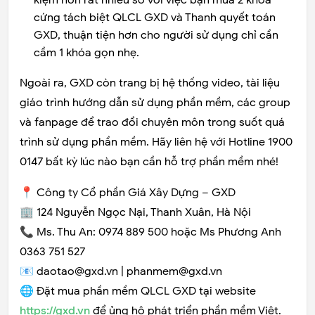
kiệm hơn rất nhiều so với việc bạn mua 2 khóa
cứng tách biệt QLCL GXD và Thanh quyết toán
GXD, thuận tiện hơn cho người sử dụng chỉ cần
cầm 1 khóa gọn nhẹ.
Ngoài ra, GXD còn trang bị hệ thống video, tài liệu
giáo trình hướng dẫn sử dụng phần mềm, các group
và fanpage để trao đổi chuyên môn trong suốt quá
trình sử dụng phần mềm. Hãy liên hệ với Hotline 1900
0147 bất kỳ lúc nào bạn cần hỗ trợ phần mềm nhé!
📍 Công ty Cổ phần Giá Xây Dựng – GXD
🏢 124 Nguyễn Ngọc Nại, Thanh Xuân, Hà Nội
📞 Ms. Thu An: 0974 889 500 hoặc Ms Phương Anh
0363 751 527
📧 daotao@gxd.vn | phanmem@gxd.vn
🌐 Đặt mua phần mềm QLCL GXD tại website
https://gxd.vn
để ủng hộ phát triển phần mềm Việt.