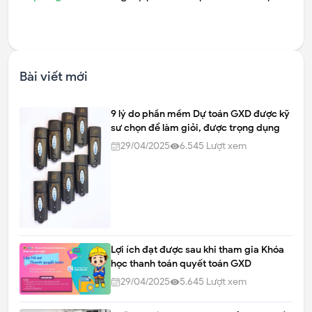
Bài viết mới
9 lý do phần mềm Dự toán GXD được kỹ
sư chọn để làm giỏi, được trọng dụng
29/04/2025
6.545
Lượt xem
Lợi ích đạt được sau khi tham gia Khóa
học thanh toán quyết toán GXD
29/04/2025
5.645
Lượt xem